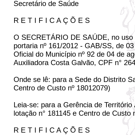
Secretário de Saúde
R E T I F I C A Ç Õ E S
O SECRETÁRIO DE SAÚDE, no uso de 
portaria nº 161/2012 - GAB/SS, de 03
Oficial do Município nº 92 de 04 de ag
Auxiliadora Costa Galvão, CPF n° 264
Onde se lê: para a Sede do Distrito S
Centro de Custo nº 18012079)
Leia-se: para a Gerência de Território 
lotação n° 181145 e Centro de Custo
R E T I F I C A Ç Õ E S