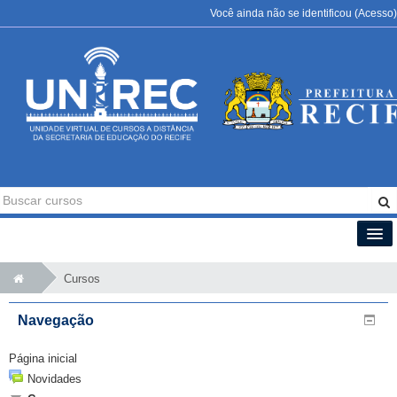
Você ainda não se identificou (
Acesso
)
Português - Brasil (pt_br)
Cursos
Navegação
Página inicial
Novidades