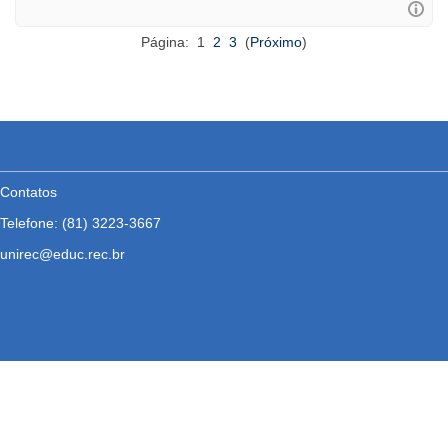
Página: 1
2
3
(
Próximo
)
Contatos
Telefone:
(81) 3223-3667
unirec@educ.rec.br