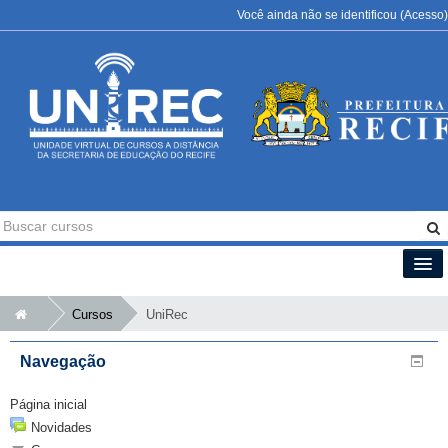
Você ainda não se identificou (
Acesso
)
Português - Brasil (pt_br)
Cursos
UniRec
Navegação
Página inicial
Novidades