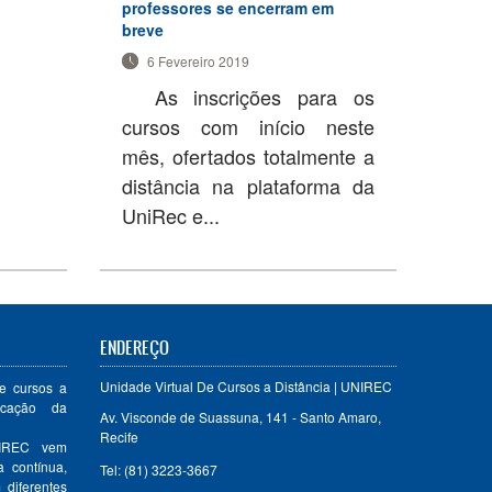
professores se encerram em
breve
6 Fevereiro 2019
As inscrições para os
cursos com início neste
mês, ofertados totalmente a
distância na plataforma da
UniRec e...
ENDEREÇO
Unidade Virtual De Cursos a Distância | UNIREC
e cursos a
ucação da
Av. Visconde de Suassuna, 141 - Santo Amaro,
Recife
NIREC vem
 contínua,
Tel: (81) 3223-3667
diferentes