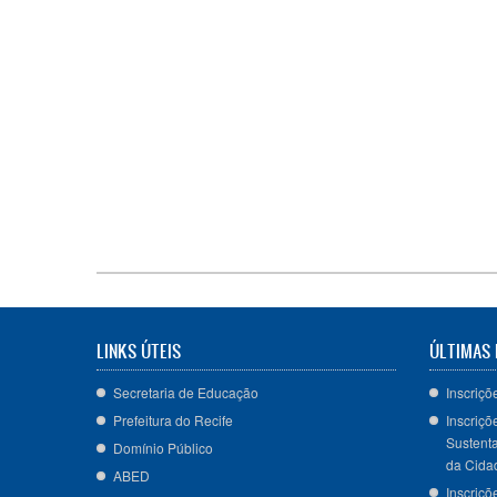
LINKS ÚTEIS
ÚLTIMAS 
Secretaria de Educação
Inscriçõ
Prefeitura do Recife
Inscriçõ
Sustenta
Domínio Público
da Cida
ABED
Inscriçõ