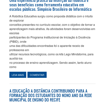
Uma experiência prática da inserção da robótica e
seus benefícios como ferramenta educativa em
escolas públicas. Simpósio Brasileiro de Informática
A Robótica Educativa surgiu como proposta didática com o intuito
de explorar
conceitos presentes no currículo escolar, com o objetivo de tornar a
aprendizagem mais atrativa. As atividades foram desenvolvidas em
escolas
participantes do Programa Institucional de Iniciação à Docência
(PIBID), onde
uma das dificuldades encontradas foi o aparente receio de
professores em
utilizar recursos tecnológicos, como os kits Lego Mindstorms, para
auxiliá-los
no processo de ensino-aprendizagem. Sendo assim, tanto aluno
como
LEIA MAIS
SOBRE UMA EXPERIÊNCIA PRÁTICA DA INSERÇÃO DA ROBÓTICA
COMENTAR
E SEUS BENEFÍCIOS COMO FERRAMENTA EDUCATIVA EM
ESCOLAS PÚBLICAS. SIMPÓSIO BRASILEIRO DE INFORMÁTICA
A EDUCAÇÃO A DISTÂNCIA CONTRIBUINDO PARA A
FORMAÇÃO DOS ESTUDANTES DO NONO ANO DA REDE
MUNICIPAL DE ENSINO DO RECIFE