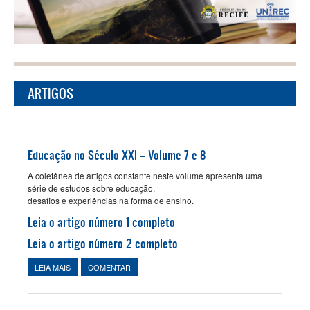
Pular para o conteúdo principal
CURSOS
UNIREC
ARTIGOS
NOTÍCIAS
FOTOS
Educação no Século XXI – Volume 7 e 8
A coletânea de artigos constante neste volume apresenta uma
VIDEOS
série de estudos sobre educação,
desafios e experiências na forma de ensino.
Leia o artigo número 1 completo
BIBLIOTECA
Leia o artigo número 2 completo
LEIA MAIS
SOBRE EDUCAÇÃO NO SÉCULO XXI – VOLUME 7 E 8
COMENTAR
FALE CONOSCO