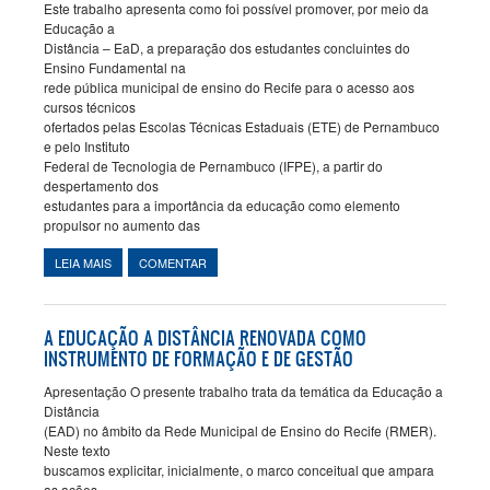
Este trabalho apresenta como foi possível promover, por meio da
Educação a
Distância – EaD, a preparação dos estudantes concluintes do
Ensino Fundamental na
rede pública municipal de ensino do Recife para o acesso aos
cursos técnicos
ofertados pelas Escolas Técnicas Estaduais (ETE) de Pernambuco
e pelo Instituto
Federal de Tecnologia de Pernambuco (IFPE), a partir do
despertamento dos
estudantes para a importância da educação como elemento
propulsor no aumento das
LEIA MAIS
SOBRE A EDUCAÇÃO A DISTÂNCIA CONTRIBUINDO PARA A
COMENTAR
FORMAÇÃO DOS ESTUDANTES DO NONO ANO DA REDE
MUNICIPAL DE ENSINO DO RECIFE
A EDUCAÇÃO A DISTÂNCIA RENOVADA COMO
INSTRUMENTO DE FORMAÇÃO E DE GESTÃO
Apresentação O presente trabalho trata da temática da Educação a
Distância
(EAD) no âmbito da Rede Municipal de Ensino do Recife (RMER).
Neste texto
buscamos explicitar, inicialmente, o marco conceitual que ampara
as ações,