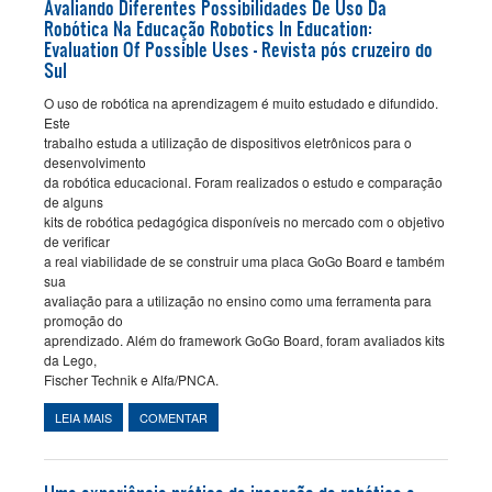
Avaliando Diferentes Possibilidades De Uso Da
Robótica Na Educação Robotics In Education:
PROPOSIÇÃO DE CURSOS
Evaluation Of Possible Uses - Revista pós cruzeiro do
Sul
O uso de robótica na aprendizagem é muito estudado e difundido.
Este
trabalho estuda a utilização de dispositivos eletrônicos para o
desenvolvimento
da robótica educacional. Foram realizados o estudo e comparação
de alguns
kits de robótica pedagógica disponíveis no mercado com o objetivo
de verificar
a real viabilidade de se construir uma placa GoGo Board e também
sua
avaliação para a utilização no ensino como uma ferramenta para
promoção do
aprendizado. Além do framework GoGo Board, foram avaliados kits
da Lego,
Fischer Technik e Alfa/PNCA.
LEIA MAIS
SOBRE AVALIANDO DIFERENTES POSSIBILIDADES DE USO DA
COMENTAR
ROBÓTICA NA EDUCAÇÃO ROBOTICS IN EDUCATION:
EVALUATION OF POSSIBLE USES - REVISTA PÓS CRUZEIRO DO
SUL