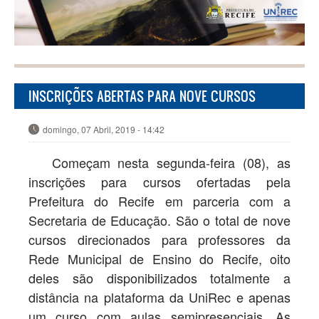
Pular para o conteúdo principal
CURSOS
UNIREC
INSCRIÇÕES ABERTAS PARA NOVE CURSOS
NOTÍCIAS
domingo, 07 Abril, 2019 - 14:42
FOTOS
Começam nesta segunda-feira (08), as
inscrições para cursos ofertadas pela
VIDEOS
Prefeitura do Recife em parceria com a
Secretaria de Educação. São o total de nove
BIBLIOTECA
cursos direcionados para professores da
Rede Municipal de Ensino do Recife, oito
deles são disponibilizados totalmente a
distância na plataforma da UniRec e apenas
FALE CONOSCO
um curso com aulas semipresenciais. As