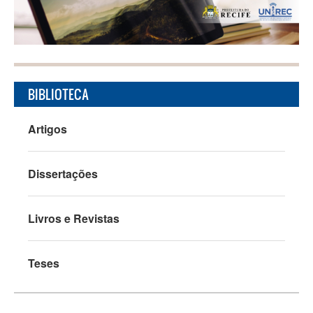
Pular para o conteúdo principal
CURSOS
UNIREC
BIBLIOTECA
NOTÍCIAS
Artigos
FOTOS
Dissertações
VIDEOS
Livros e Revistas
BIBLIOTECA
Teses
FALE CONOSCO