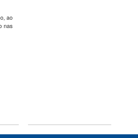
Educação Financeira: Planejando
o, ao
o seu futuro
o nas