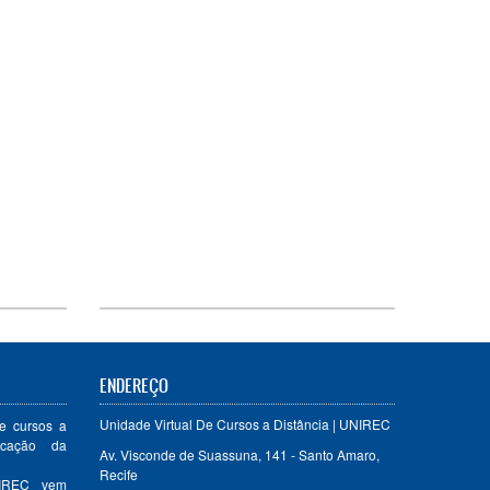
Educação Financeira: Planejando
o seu futuro
ENDEREÇO
Unidade Virtual De Cursos a Distância | UNIREC
e cursos a
ucação da
Av. Visconde de Suassuna, 141 - Santo Amaro,
Recife
NIREC vem