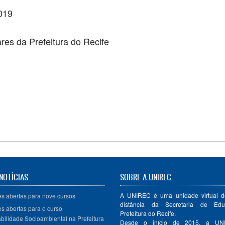
019
res da Prefeitura do Recife
NOTÍCIAS
SOBRE A UNIREC:
A UNIREC é uma unidade virtual d
es abertas para nove cursos
distância da Secretaria de Ed
es abertas para o curso
Prefeitura do Recife.
bilidade Socioambiental na Prefeitura
Desde o início de 2015, a U