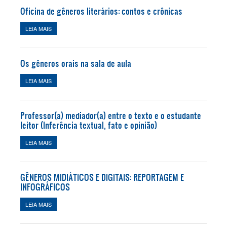
Oficina de gêneros literários: contos e crônicas
LEIA MAIS
SOBRE OFICINA DE GÊNEROS LITERÁRIOS: CONTOS E
CRÔNICAS
Os gêneros orais na sala de aula
LEIA MAIS
SOBRE OS GÊNEROS ORAIS NA SALA DE AULA
Professor(a) mediador(a) entre o texto e o estudante
leitor (Inferência textual, fato e opinião)
LEIA MAIS
SOBRE PROFESSOR(A) MEDIADOR(A) ENTRE O TEXTO E O
ESTUDANTE LEITOR (INFERÊNCIA TEXTUAL, FATO E OPINIÃO)
GÊNEROS MIDIÁTICOS E DIGITAIS: REPORTAGEM E
INFOGRÁFICOS
LEIA MAIS
SOBRE GÊNEROS MIDIÁTICOS E DIGITAIS: REPORTAGEM E
INFOGRÁFICOS
Páginas