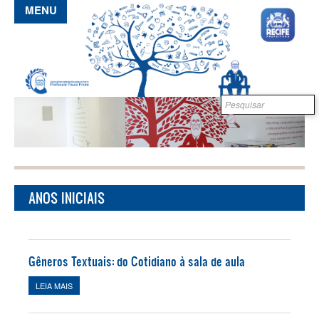
Pular para o conteúdo principal
MENU
Formulário de
B
busca
ANOS INICIAIS
Gêneros Textuais: do Cotidiano à sala de aula
LEIA MAIS
SOBRE GÊNEROS TEXTUAIS: DO COTIDIANO À SALA DE AULA