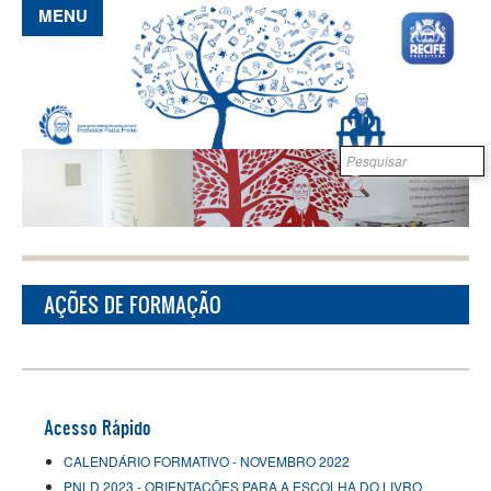
Pular para o conteúdo principal
MENU
Formulário de
B
busca
AÇÕES DE FORMAÇÃO
Acesso Rápido
CALENDÁRIO FORMATIVO - NOVEMBRO 2022
PNLD 2023 - ORIENTAÇÕES PARA A ESCOLHA DO LIVRO