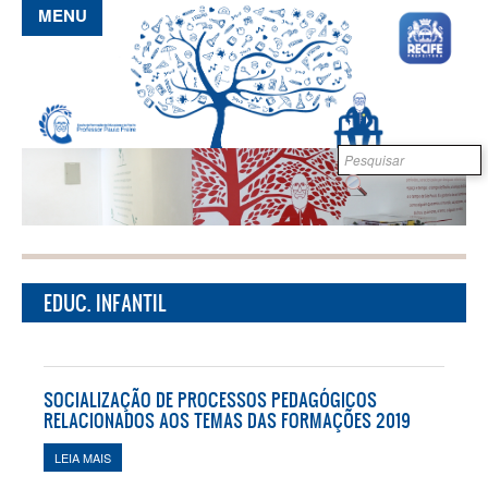
Pular para o conteúdo principal
MENU
Formulário de
B
busca
EDUC. INFANTIL
SOCIALIZAÇÃO DE PROCESSOS PEDAGÓGICOS
RELACIONADOS AOS TEMAS DAS FORMAÇÕES 2019
LEIA MAIS
SOBRE SOCIALIZAÇÃO DE PROCESSOS PEDAGÓGICOS
RELACIONADOS AOS TEMAS DAS FORMAÇÕES 2019