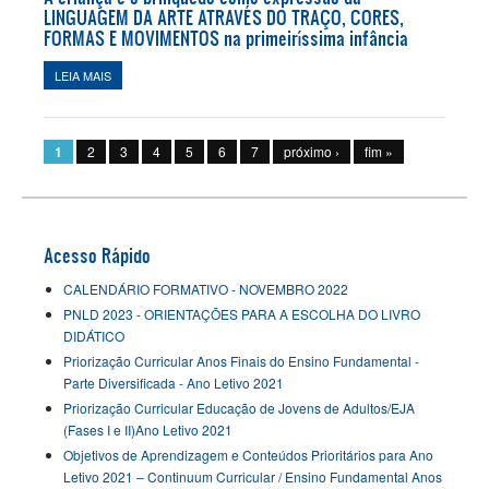
LINGUAGEM DA ARTE ATRAVÉS DO TRAÇO, CORES,
FORMAS E MOVIMENTOS na primeiríssima infância
LEIA MAIS
SOBRE A CRIANÇA E O BRINQUEDO COMO EXPRESSÃO DA
LINGUAGEM DA ARTE ATRAVÉS DO TRAÇO, CORES, FORMAS E
Páginas
MOVIMENTOS NA PRIMEIRÍSSIMA INFÂNCIA
1
2
3
4
5
6
7
próximo ›
fim »
Acesso Rápido
CALENDÁRIO FORMATIVO - NOVEMBRO 2022
PNLD 2023 - ORIENTAÇÕES PARA A ESCOLHA DO LIVRO
DIDÁTICO
Priorização Curricular Anos Finais do Ensino Fundamental -
Parte Diversificada - Ano Letivo 2021
Priorização Curricular Educação de Jovens de Adultos/EJA
(Fases I e II)Ano Letivo 2021
Objetivos de Aprendizagem e Conteúdos Prioritários para Ano
Letivo 2021 – Continuum Curricular / Ensino Fundamental Anos