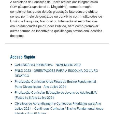
A Secretaria de Educação do Recife oferece aos integrantes do
Magistério), como formação
GOM (Grupo Ocupacional do
complementar, curso de pós-graduação lato sensu e stricto
sensu,
por meio de contratos ou convênio com Instituições de
Ensino e Pesquisa, Nacional ou
Internacional
reconhecidas
e/ou credenciadas pelo Poder Público, bem como promover
outras
formas de incentivar
a qualificação profissional dos/das
docentes.
Acesso Rápido
CALENDÁRIO FORMATIVO - NOVEMBRO 2022
PNLD 2023 - ORIENTAÇÕES PARA A ESCOLHA DO LIVRO
DIDÁTICO
Priorização Curricular Anos Finais do Ensino Fundamental -
Parte Diversificada - Ano Letivo 2021
Priorização Curricular Educação de Jovens de Adultos/EJA
(Fases I e II)Ano Letivo 2021
Objetivos de Aprendizagem e Conteúdos Prioritários para Ano
Letivo 2021 – Continuum Curricular / Ensino Fundamental Anos
Iniciais (1º ao 5º Anos)