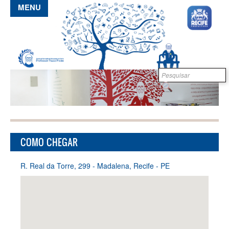
Pular para o conteúdo principal
MENU
Formulário de
B
busca
COMO CHEGAR
R. Real da Torre, 299 - Madalena, Recife - PE