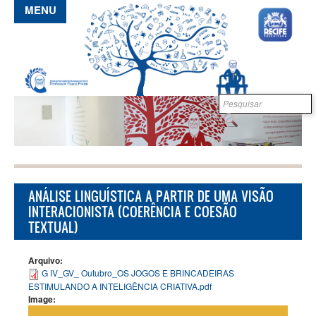
Pular para o conteúdo principal
MENU
Formulário de
B
busca
ANÁLISE LINGUÍSTICA A PARTIR DE UMA VISÃO
INTERACIONISTA (COERÊNCIA E COESÃO
TEXTUAL)
Arquivo:
G IV_GV_ Outubro_OS JOGOS E BRINCADEIRAS
ESTIMULANDO A INTELIGÊNCIA CRIATIVA.pdf
Image: