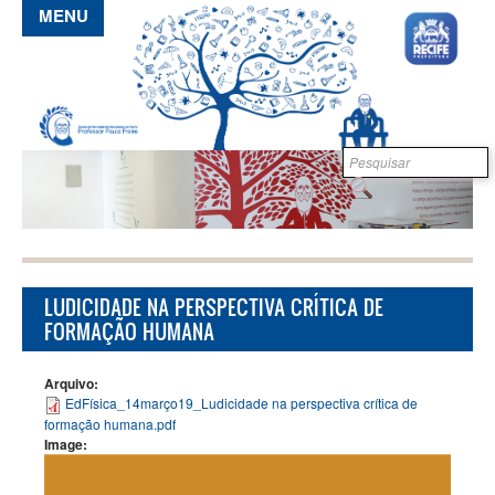
Pular para o conteúdo principal
MENU
Formulário de
B
busca
LUDICIDADE NA PERSPECTIVA CRÍTICA DE
FORMAÇÃO HUMANA
Arquivo:
EdFísica_14março19_Ludicidade na perspectiva crítica de
formação humana.pdf
Image: