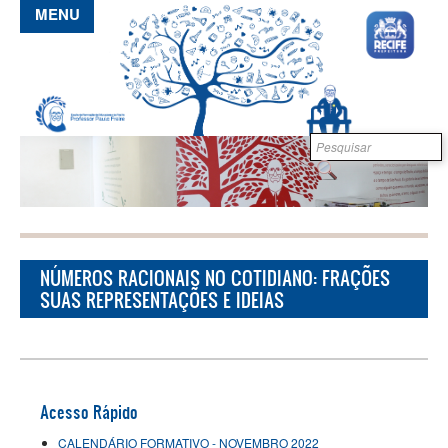
Pular para o conteúdo principal
MENU
Formulário de
B
busca
NÚMEROS RACIONAIS NO COTIDIANO: FRAÇÕES
SUAS REPRESENTAÇÕES E IDEIAS
Acesso Rápido
CALENDÁRIO FORMATIVO - NOVEMBRO 2022