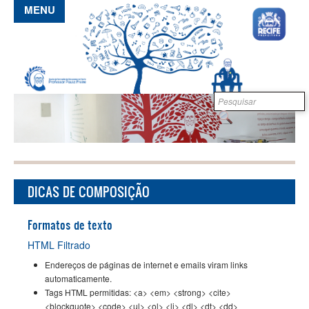
Pular para o conteúdo principal
MENU
Formulário de
B
busca
DICAS DE COMPOSIÇÃO
Formatos de texto
HTML Filtrado
Endereços de páginas de internet e emails viram links
automaticamente.
Tags HTML permitidas: <a> <em> <strong> <cite>
<blockquote> <code> <ul> <ol> <li> <dl> <dt> <dd>