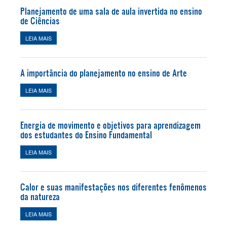
Planejamento de uma sala de aula invertida no ensino
de Ciências
LEIA MAIS
SOBRE PLANEJAMENTO DE UMA SALA DE AULA INVERTIDA NO
ENSINO DE CIÊNCIAS
A importância do planejamento no ensino de Arte
LEIA MAIS
SOBRE A IMPORTÂNCIA DO PLANEJAMENTO NO ENSINO DE
ARTE
Energia de movimento e objetivos para aprendizagem
dos estudantes do Ensino Fundamental
LEIA MAIS
SOBRE ENERGIA DE MOVIMENTO E OBJETIVOS PARA
APRENDIZAGEM DOS ESTUDANTES DO ENSINO FUNDAMENTAL
Calor e suas manifestações nos diferentes fenômenos
da natureza
LEIA MAIS
SOBRE CALOR E SUAS MANIFESTAÇÕES NOS DIFERENTES
FENÔMENOS DA NATUREZA