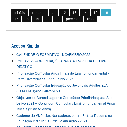
Páginas
« início
‹ anterior
…
12
13
14
15
16
17
18
19
20
…
próximo ›
fim »
Acesso Rápido
CALENDÁRIO FORMATIVO - NOVEMBRO 2022
PNLD 2023 - ORIENTAÇÕES PARA A ESCOLHA DO LIVRO
DIDÁTICO
Priorização Curricular Anos Finais do Ensino Fundamental -
Parte Diversificada - Ano Letivo 2021
Priorização Curricular Educação de Jovens de Adultos/EJA
(Fases I e II)Ano Letivo 2021
Objetivos de Aprendizagem e Conteúdos Prioritários para Ano
Letivo 2021 – Continuum Curricular / Ensino Fundamental Anos
Iniciais (1º ao 5º Anos)
Caderno de Vivências Norteadoras para a Prática Docente na
Educação Infantil: O Currículo em Ação - 2021