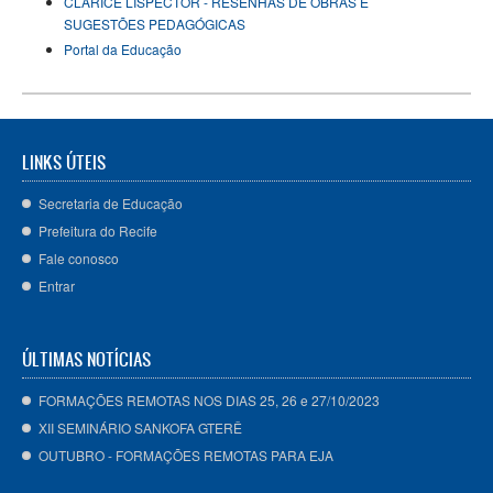
CLARICE LISPECTOR - RESENHAS DE OBRAS E
SUGESTÕES PEDAGÓGICAS
Portal da Educação
LINKS ÚTEIS
Secretaria de Educação
Prefeitura do Recife
Fale conosco
Entrar
ÚLTIMAS NOTÍCIAS
FORMAÇÕES REMOTAS NOS DIAS 25, 26 e 27/10/2023
XII SEMINÁRIO SANKOFA GTERÊ
OUTUBRO - FORMAÇÕES REMOTAS PARA EJA