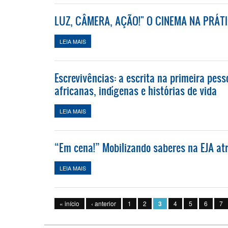
LUZ, CÂMERA, AÇÃO!" O CINEMA NA PRÁT
LEIA MAIS
SOBRE LUZ, CÂMERA, AÇÃO!" O CINEMA NA PRÁTIC
Escrevivências: a escrita na primeira pes
africanas, indígenas e histórias de vida
LEIA MAIS
SOBRE ESCREVIVÊNCIAS: A ESCRITA NA PRIMEIRA
“Em cena!” Mobilizando saberes na EJA atr
LEIA MAIS
SOBRE “EM CENA!” MOBILIZANDO SABERES NA EJA
Páginas
« início
‹ anterior
1
2
3
4
5
6
7