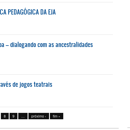
ICA PEDAGÓGICA DA EJA
A PEDAGÓGICA DA EJA
soa – dialogando com as ancestralidades
 PESSOA – DIALOGANDO COM AS ANCESTRALIDADES AFRICANAS, INDÍGENAS E HIST
avés de jogos teatrais
 ATRAVÉS DE JOGOS TEATRAIS
8
9
…
próximo ›
fim »