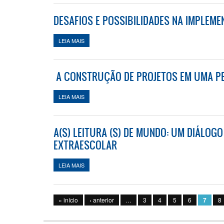
DESAFIOS E POSSIBILIDADES NA IMPLEM
LEIA MAIS
SOBRE DESAFIOS E POSSIBILIDADES NA IMPLEME
A CONSTRUÇÃO DE PROJETOS EM UMA PE
LEIA MAIS
SOBRE A CONSTRUÇÃO DE PROJETOS EM UMA PER
A(S) LEITURA (S) DE MUNDO: UM DIÁLOG
EXTRAESCOLAR
LEIA MAIS
SOBRE A(S) LEITURA (S) DE MUNDO: UM DIÁLOGO
Páginas
« início
‹ anterior
…
3
4
5
6
7
8