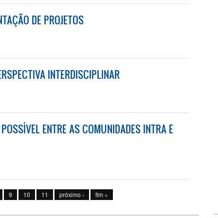
ENTAÇÃO DE PROJETOS
NTAÇÃO DE PROJETOS
RSPECTIVA INTERDISCIPLINAR
SPECTIVA INTERDISCIPLINAR
O POSSÍVEL ENTRE AS COMUNIDADES INTRA E
 POSSÍVEL ENTRE AS COMUNIDADES INTRA E EXTRAESCOLAR
9
10
11
próximo ›
fim »