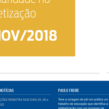
NOTÍCIAS
PAULO FREIRE
Teve a coragem de pôr em prática um 
ÕES REMOTAS NOS DIAS 25, 26 e
trabalho de educação que identifica a
023
alfabetização com um processo de