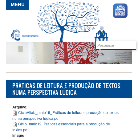
Pular para o conteúdo principal
MENU
Formulário de
B
busca
PRÁTICAS DE LEITURA E PRODUÇÃO DE TEXTOS
NUMA PERSPECTIVA LÚDICA
Arquivo:
CicloAlfab_maio19_Práticas de leitura e produção de textos
numa perspectiva lúdica.pdf
Ciclo_maio19_Práticas essenciais para a produção de
textos.pdf
Image: