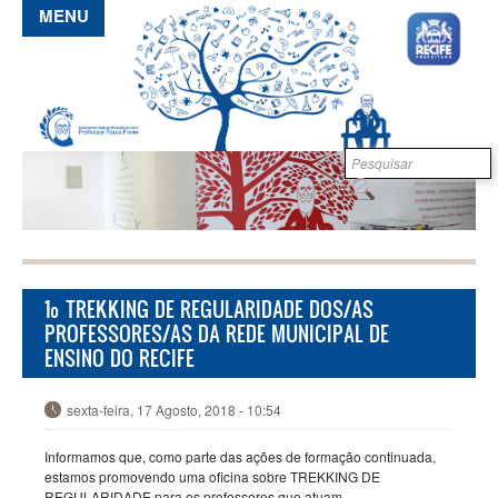
Pular para o conteúdo principal
MENU
Formulário de
B
busca
1º TREKKING DE REGULARIDADE DOS/AS
PROFESSORES/AS DA REDE MUNICIPAL DE
ENSINO DO RECIFE
sexta-feira, 17 Agosto, 2018 - 10:54
Informamos que, como parte das ações de formação continuada,
estamos promovendo uma oficina sobre TREKKING DE
REGULARIDADE para os professores que atuam,