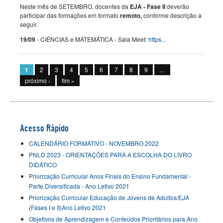
Neste mês de SETEMBRO, docentes da
EJA - Fase II
deverão
participar das formações em formato
remoto,
conforme descrição a
seguir.
19/09
- CIÊNCIAS e MATEMÁTICA - Sala Meet:
https...
Páginas
1
2
3
4
5
6
7
8
9
…
próximo ›
fim »
Acesso Rápido
CALENDÁRIO FORMATIVO - NOVEMBRO 2022
PNLD 2023 - ORIENTAÇÕES PARA A ESCOLHA DO LIVRO
DIDÁTICO
Priorização Curricular Anos Finais do Ensino Fundamental -
Parte Diversificada - Ano Letivo 2021
Priorização Curricular Educação de Jovens de Adultos/EJA
(Fases I e II)Ano Letivo 2021
Objetivos de Aprendizagem e Conteúdos Prioritários para Ano