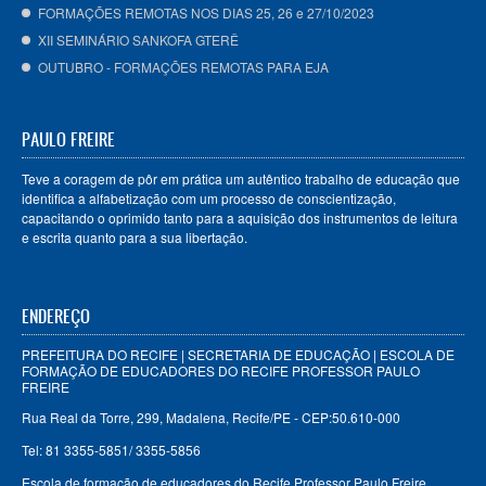
FORMAÇÕES REMOTAS NOS DIAS 25, 26 e 27/10/2023
XII SEMINÁRIO SANKOFA GTERÊ
OUTUBRO - FORMAÇÕES REMOTAS PARA EJA
PAULO FREIRE
Teve a coragem de pôr em prática um autêntico trabalho de educação que
identifica a alfabetização com um processo de conscientização,
capacitando o oprimido tanto para a aquisição dos instrumentos de leitura
e escrita quanto para a sua libertação.
ENDEREÇO
PREFEITURA DO RECIFE | SECRETARIA DE EDUCAÇÃO | ESCOLA DE
FORMAÇÃO DE EDUCADORES DO RECIFE PROFESSOR PAULO
FREIRE
Rua Real da Torre, 299, Madalena, Recife/PE - CEP:50.610-000
Tel: 81 3355-5851/ 3355-5856
Escola de formação de educadores do Recife Professor Paulo Freire