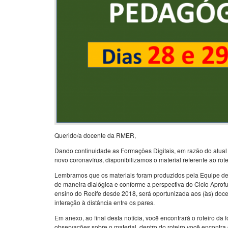
Querido/a docente da RMER,
Dando continuidade as Formações Digitais, em razão do atual 
novo coronavírus, disponibilizamos o material referente ao rot
Lembramos que os materiais foram produzidos pela Equipe d
de maneira dialógica e conforme a perspectiva do Ciclo Apro
ensino do Recife desde 2018, será oportunizada aos (às) docen
interação à distância entre os pares.
Em anexo, ao final desta notícia, você encontrará o roteiro d
observações sobre o material, dentro do roteiro você encontra