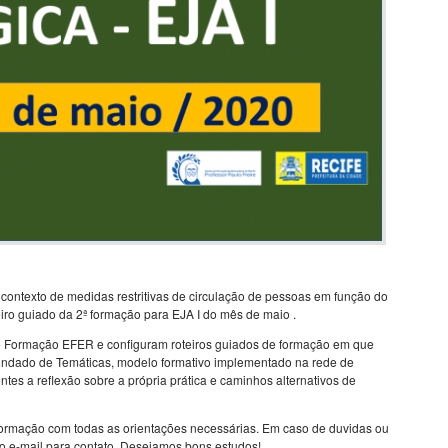
contexto de medidas restritivas de circulação de pessoas em função do
eiro guiado da 2ª formação para EJA I do mês de maio .
e Formação EFER e configuram roteiros guiados de formação em que
fundado de Temáticas, modelo formativo implementado na rede de
tes a reflexão sobre a própria prática e caminhos alternativos de
a formação com todas as orientações necessárias. Em caso de duvidas ou
 o e-mail para contato. Desejamos bons estudos!