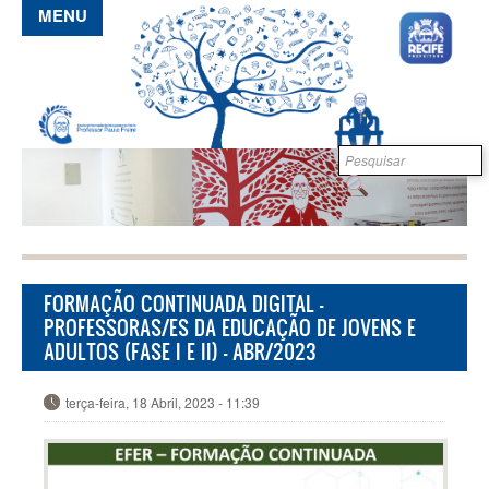
Pular para o conteúdo principal
MENU
Formulário de
B
busca
FORMAÇÃO CONTINUADA DIGITAL -
PROFESSORAS/ES DA EDUCAÇÃO DE JOVENS E
ADULTOS (FASE I E II) - ABR/2023
terça-feira, 18 Abril, 2023 - 11:39