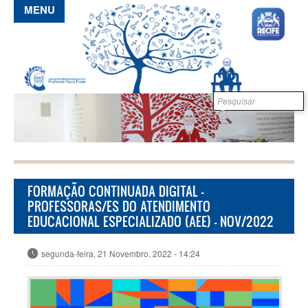
Pular para o conteúdo principal
MENU
Formulário de
B
busca
FORMAÇÃO CONTINUADA DIGITAL -
PROFESSORAS/ES DO ATENDIMENTO
EDUCACIONAL ESPECIALIZADO (AEE) - NOV/2022
segunda-feira, 21 Novembro, 2022 - 14:24