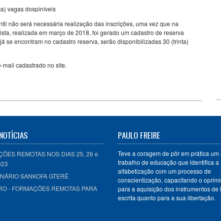
ta) vagas dospiníveis
til não será necessária realização das inscrições, uma vez que na
ista, realizada em março de 2018, foi gerado um cadastro de reserva
se encontram no cadastro reserva, serão disponibilizadas 30 (trinta)
-mail cadastrado no site.
NOTÍCIAS
PAULO FREIRE
Teve a coragem de pôr em prática um 
ÕES REMOTAS NOS DIAS 25, 26 e
trabalho de educação que identifica a
023
alfabetização com um processo de
MINÁRIO SANKOFA GTERÊ
conscientização, capacitando o oprimi
O - FORMAÇÕES REMOTAS PARA
para a aquisição dos instrumentos de l
escrita quanto para a sua libertação.