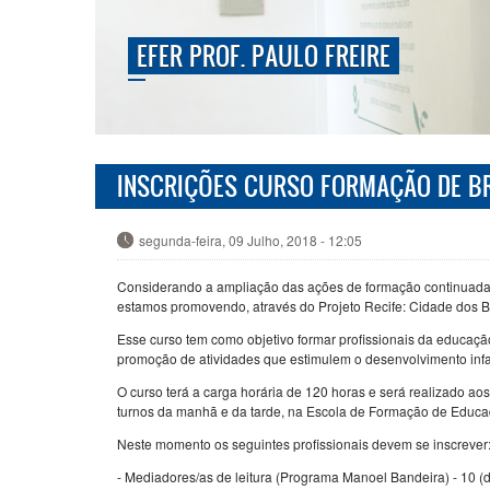
EFER PROF. PAULO FREIRE
INSCRIÇÕES CURSO FORMAÇÃO DE B
segunda-feira, 09 Julho, 2018 - 12:05
Considerando a ampliação das ações de formação continuada p
estamos promovendo, através do Projeto Recife: Cidade dos B
Esse curso tem como objetivo formar profissionais da educação
promoção de atividades que estimulem o desenvolvimento infan
O curso terá a carga horária de 120 horas e será realizado ao
turnos da manhã e da tarde, na Escola de Formação de Educad
Neste momento os seguintes profissionais devem se inscrever
- Mediadores/as de leitura (Programa Manoel Bandeira) - 10 (