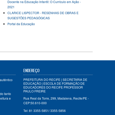
Docente na Educação Infantil: O Currículo em Ação -
2021
CLARICE LISPECTOR - RESENHAS DE OBRAS E
SUGESTÕES PEDAGÓGICAS
Portal da Educação
ENDEREÇO
PREFEITURA DO RECIFE | SECRETARIA DE
autêntico
EDUCAÇÃO | ESCOLA DE FORMAÇÃO DE
EDUCADORES DO RECIFE PROFESSOR
PAULO FREIRE
do tanto
eitura e
Rua Real da Torre, 299, Madalena, Recife/PE -
CEP:50.610-000
Tel: 81 3355-5851/ 3355-5856