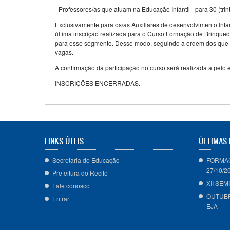
- Professores/as que atuam na Educação Infantil - para 30 (trin
Exclusivamente para os/as Auxiliares de desenvolvimento Infan
última inscrição realizada para o Curso Formação de Brinqued
para esse segmento. Desse modo, seguindo a ordem dos que já 
vagas.
A confirmação da participação no curso será realizada a pelo e
INSCRIÇÕES ENCERRADAS.
LINKS ÚTEIS
ÚLTIMAS 
Secretaria de Educação
FORMAÇ
27/10/2
Prefeitura do Recife
XII SE
Fale conosco
OUTUBR
Entrar
EJA