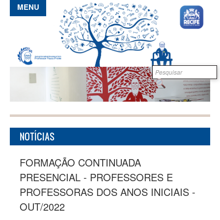
Pular para o conteúdo principal
MENU
Formulário de
B
busca
NOTÍCIAS
FORMAÇÃO CONTINUADA
PRESENCIAL - PROFESSORES E
PROFESSORAS DOS ANOS INICIAIS -
OUT/2022