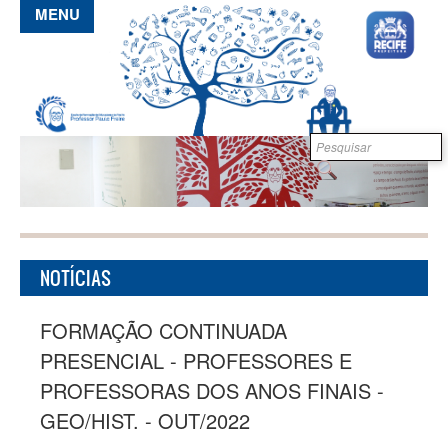
Pular para o conteúdo principal
MENU
Formulário de
B
busca
NOTÍCIAS
FORMAÇÃO CONTINUADA
PRESENCIAL - PROFESSORES E
PROFESSORAS DOS ANOS FINAIS -
GEO/HIST. - OUT/2022