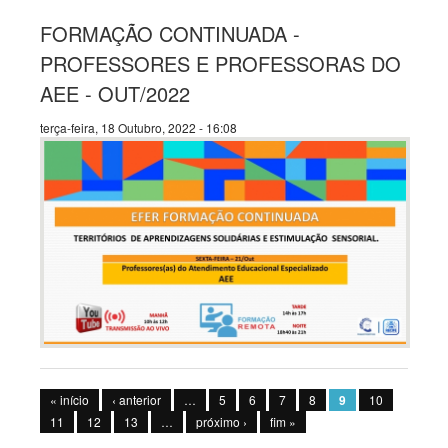
FORMAÇÃO CONTINUADA -
PROFESSORES E PROFESSORAS DO
AEE - OUT/2022
terça-feira, 18 Outubro, 2022 - 16:08
Páginas
« início
‹ anterior
…
5
6
7
8
9
10
11
12
13
…
próximo ›
fim »