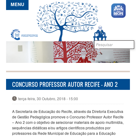
Pular para o conteúdo principal
MENU
Formulário de
B
busca
CONCURSO PROFESSOR AUTOR RECIFE - ANO 2
terça-feira, 30 Outubro, 2018 - 15:00
A Secretaria de Educação do Recife, através da Diretoria Executiva
de Gestão Pedagógica promove o Concurso Professor Autor Recife
– Ano 2 com o objetivo de selecionar materiais de apoio multimídia,
sequências didáticas e/ou artigos científicos produzidos por
professores da Rede Municipal de Educação para a Educação