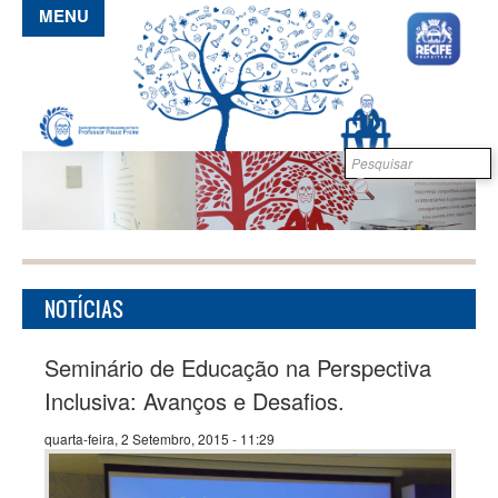
Pular para o conteúdo principal
MENU
Formulário de
B
busca
NOTÍCIAS
Seminário de Educação na Perspectiva
Inclusiva: Avanços e Desafios.
quarta-feira, 2 Setembro, 2015 - 11:29