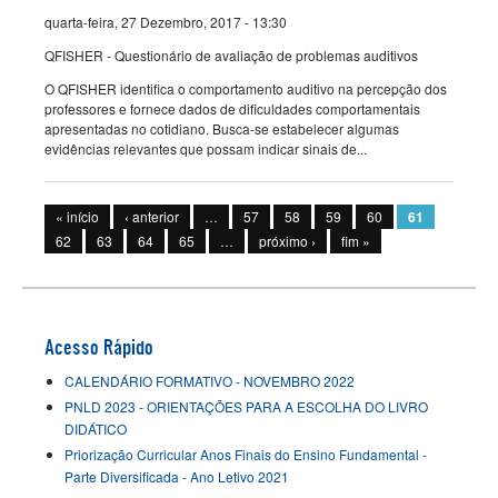
quarta-feira, 27 Dezembro, 2017 - 13:30
QFISHER - Questionário de avaliação de problemas auditivos
O QFISHER identifica o comportamento auditivo na percepção dos
professores e fornece dados de dificuldades comportamentais
apresentadas no cotidiano. Busca-se estabelecer algumas
evidências relevantes que possam indicar sinais de...
Páginas
« início
‹ anterior
…
57
58
59
60
61
62
63
64
65
…
próximo ›
fim »
Acesso Rápido
CALENDÁRIO FORMATIVO - NOVEMBRO 2022
PNLD 2023 - ORIENTAÇÕES PARA A ESCOLHA DO LIVRO
DIDÁTICO
Priorização Curricular Anos Finais do Ensino Fundamental -
Parte Diversificada - Ano Letivo 2021